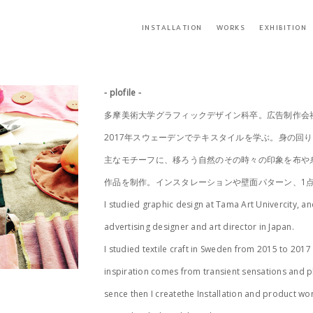
INSTALLATION
WORKS
EXHIBITION
- plofile -
多摩美術大学グラフィックデザイン科卒。広告制作会社
2017年スウェーデンでテキスタイルを学ぶ。身の回
主なモチーフに、移ろう自然のその時々の印象を布や
作品を制作。インスタレーションや壁面パターン、1
I studied graphic design at Tama Art Univercity, a
advertising designer and art director in Japan.
I studied textile craft in Sweden from 2015 to 201
inspiration comes from transient sensations and 
sence then I createthe Installation and product wo