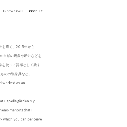
INSTAGRAM
PROFILE
を経て、2015年から
りの自然の現象や断片などを
糸を使って質感として残す
点ものの装身具など。
nd worked as an
7 at Capellagården.My
pheno-menons that I
rk which you can perceive