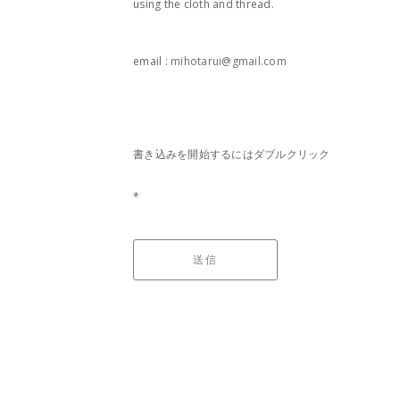
using the cloth and thread.
email :
mihotarui@gmail.com
書き込みを開始するにはダブルクリック
*
送信