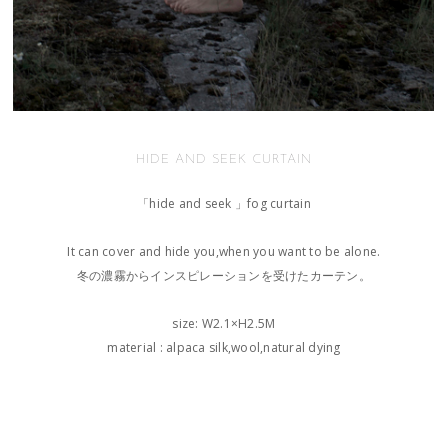
HIDE AND SEEK CURTAIN
「hide and seek 」fog curtain
It can cover and hide you,when you want to be alone.
冬の濃霧からインスピレーションを受けたカーテン。
size: W2.1×H2.5M
material : alpaca silk,wool,natural dying